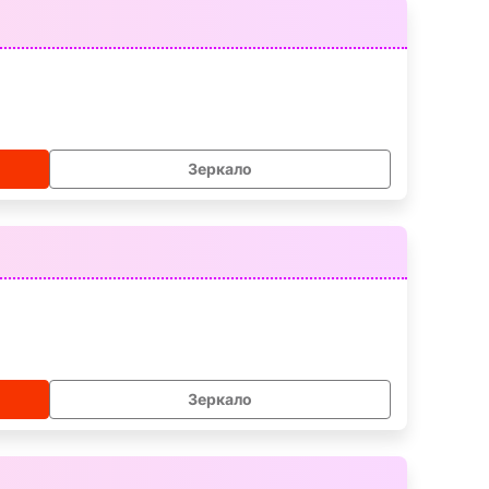
Зеркало
Зеркало