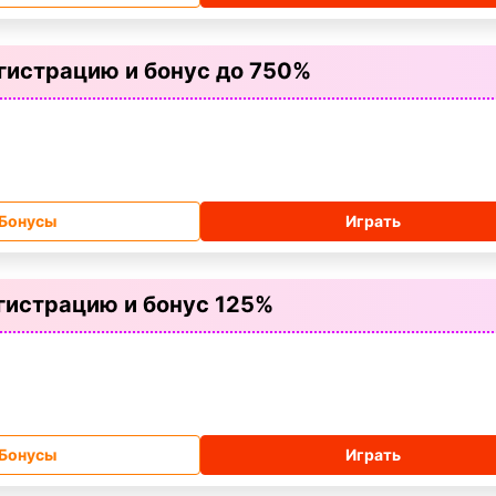
егистрацию и бонус до 750%
Бонусы
Играть
егистрацию и бонус 125%
Бонусы
Играть