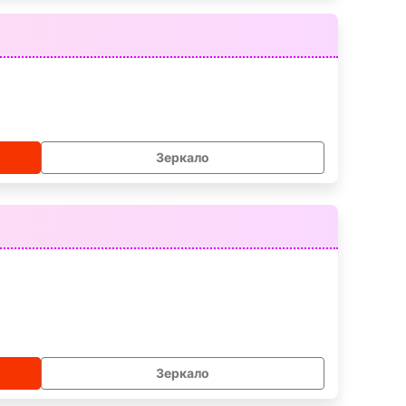
й
Зеркало
Зеркало