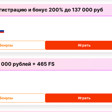
егистрацию и бонус 200% до 137 000 руб
Бонусы
Играть
 000 рублей + 465 FS
Бонусы
Играть