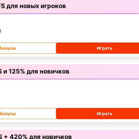
S для новых игроков
Бонусы
Играть
S и 125% для новичков
Бонусы
Играть
S + 420% для новичков