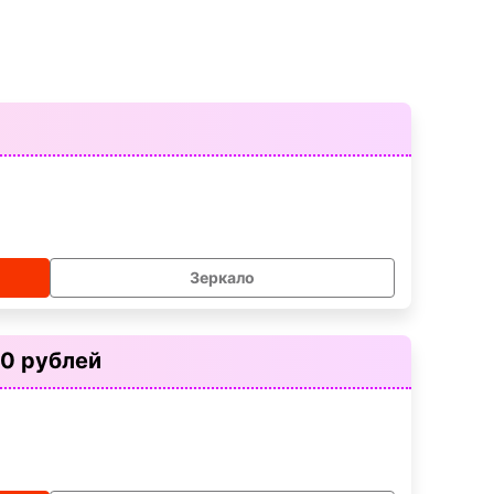
Зеркало
00 рублей