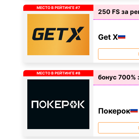
МЕСТО В РЕЙТИНГЕ #7
250 FS за р
Get X
МЕСТО В РЕЙТИНГЕ #8
бонус 700% 
Покерок