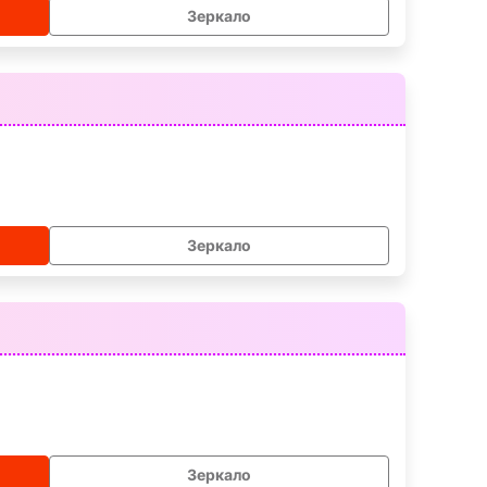
Зеркало
Зеркало
Зеркало